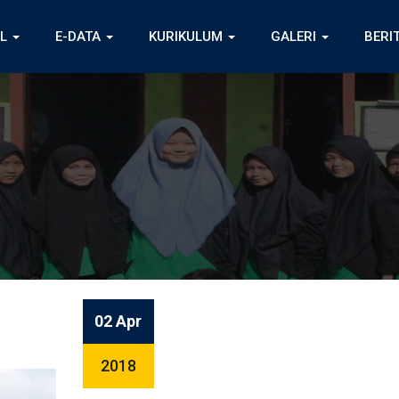
IL
E-DATA
KURIKULUM
GALERI
BERI
02 Apr
2018