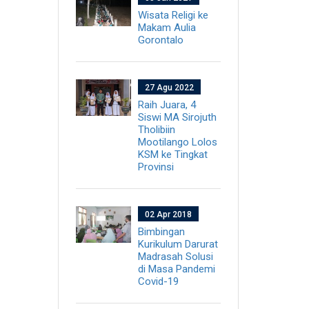
Wisata Religi ke
Makam Aulia
Gorontalo
27 Agu 2022
Raih Juara, 4
Siswi MA Sirojuth
Tholibiin
Mootilango Lolos
KSM ke Tingkat
Provinsi
02 Apr 2018
Bimbingan
Kurikulum Darurat
Madrasah Solusi
di Masa Pandemi
Covid-19