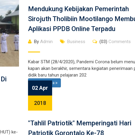
Mendukung Kebijakan Pemerintah
Sirojuth Tholibiin Mootilango Memb
Aplikasi PPDB Online Terpadu
By
Admin
Business
(03)
Comments
Kabar STM (28/4/2020), Pandemi Corona belum menu
kapan akan berakhir, sementara kegiatan penerimaan 
didik baru tahun pelajaran 202
 Di
Selengkapnya
02 Apr
i
2018
"Tahlil Patriotik" Memperingati Hari
Patriotik Gorontalo Ke-78
(HUT) ke-