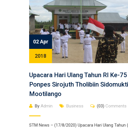
02 Apr
2018
Upacara Hari Ulang Tahun RI Ke-75
Ponpes Sirojuth Tholibiin Sidomukt
Mootilango
By
Admin
Business
(03)
Comments
STM News – (17/8/2020) Upacara Hari Ulang Tahun 