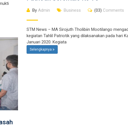
mukti
By
Admin
Business
(03)
Comments
STM News – MA Sirojuth Tholibiin Mootilango menga
kegiatan Tahlil Patriotik yang dilaksanakan pada hari 
Januari 2020. Kegiata
Selengkapnya
rasah