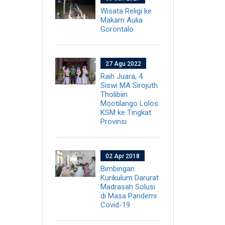
Wisata Religi ke
Makam Aulia
Gorontalo
27 Agu 2022
Raih Juara, 4
Siswi MA Sirojuth
Tholibiin
Mootilango Lolos
KSM ke Tingkat
Provinsi
02 Apr 2018
Bimbingan
Kurikulum Darurat
Madrasah Solusi
di Masa Pandemi
Covid-19