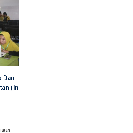
k Dan
tan (In
iatan