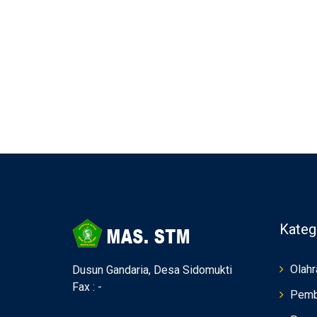
Kateg
Olahr
Dusun Gandaria, Desa Sidomukti
Fax : -
Pemb