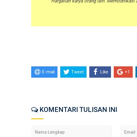
Hargailah karya orang lain. Memodifikasi 
E-mail
Tweet
Like
+1
KOMENTARI TULISAN INI