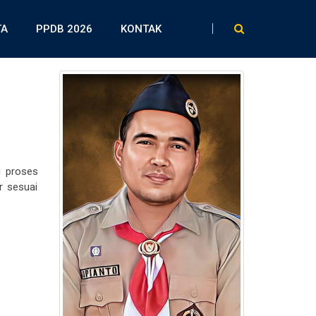
TA
PPDB 2026
KONTAK
i proses
r sesuai