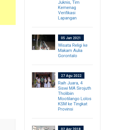
Juknis, Tim
Kemenag
Verifikasi
Lapangan
05 Jan 2021
Wisata Religi ke
Makam Aulia
Gorontalo
27 Agu 2022
Raih Juara, 4
Siswi MA Sirojuth
Tholibiin
Mootilango Lolos
KSM ke Tingkat
Provinsi
02 Apr 2018