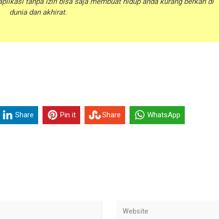
aplikasi tanpa izin bisa saja membuat hidup anda kurang berkah di
dunia dan akhirat.
Share
Pin it
Share
WhatsApp