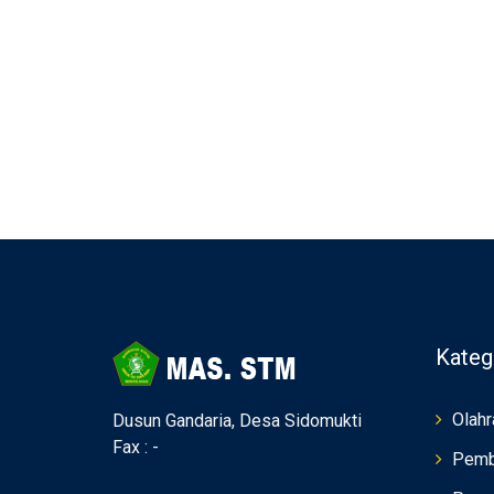
Kateg
Olahr
Dusun Gandaria, Desa Sidomukti
Fax : -
Pemb