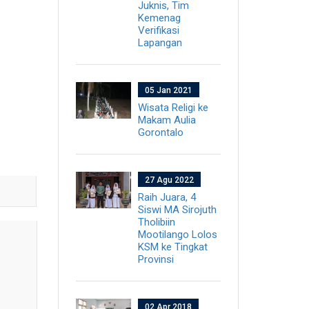
Juknis, Tim
Kemenag
Verifikasi
Lapangan
05 Jan 2021
Wisata Religi ke
Makam Aulia
Gorontalo
27 Agu 2022
Raih Juara, 4
Siswi MA Sirojuth
Tholibiin
Mootilango Lolos
KSM ke Tingkat
Provinsi
02 Apr 2018