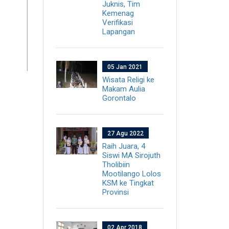
Juknis, Tim
Kemenag
Verifikasi
Lapangan
05 Jan 2021
Wisata Religi ke
Makam Aulia
Gorontalo
27 Agu 2022
Raih Juara, 4
Siswi MA Sirojuth
Tholibiin
Mootilango Lolos
KSM ke Tingkat
Provinsi
02 Apr 2018