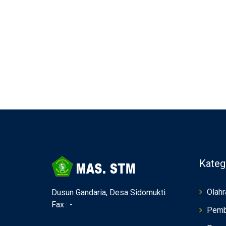
Kateg
Olahr
Dusun Gandaria, Desa Sidomukti
Fax : -
Pemb