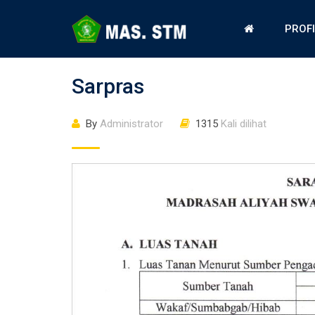
PROF
Sarpras
By
Administrator
1315
Kali dilihat